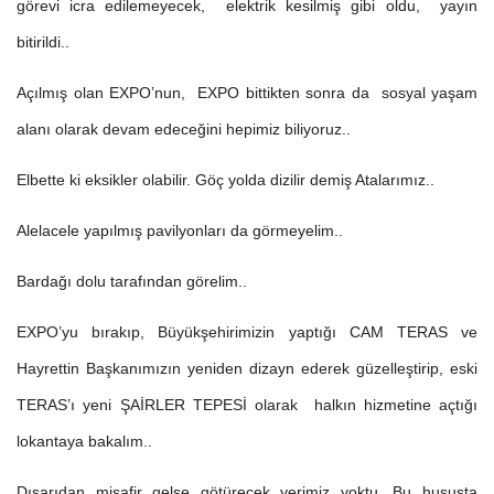
görevi icra edilemeyecek, elektrik kesilmiş gibi oldu, yayın
bitirildi..
Açılmış olan EXPO’nun, EXPO bittikten sonra da sosyal yaşam
alanı olarak devam edeceğini hepimiz biliyoruz..
Elbette ki eksikler olabilir. Göç yolda dizilir demiş Atalarımız..
Alelacele yapılmış pavilyonları da görmeyelim..
Bardağı dolu tarafından görelim..
EXPO’yu bırakıp, Büyükşehirimizin yaptığı CAM TERAS ve
Hayrettin Başkanımızın yeniden dizayn ederek güzelleştirip, eski
TERAS’ı yeni ŞAİRLER TEPESİ olarak halkın hizmetine açtığı
lokantaya bakalım..
Dışarıdan misafir gelse götürecek yerimiz yoktu. Bu hususta