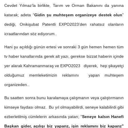
Cevdet Yılmaz’la birlikte, Tarım ve Orman Bakanını da yanına
katarak; adeta “
Gidin şu muhteşem organizeye destek olun
”
dediği, Onikişubat Patentli EXPO2023’den rahatsız olanların
icraatlarından söz ediyorum..
Hani şu açıldığı günün ertesi ve sonraki 3 gün hemen hemen tüm
tv haber kanallarında gerek alt yazı, gerekse bizzat haberin içinde
yer alarak Kahramanmaraş ve EXPO2023 diyerek, hep şikayetçi
olduğumuz memleketimizin reklamını yapan muhteşem
organizeden..
Bu saatten sonra bunu karalamaya çalışmanın veya çalıştırmanın
kimseye faydası olmaz. Bu yıl olmayabilirdi, seneye kalabilirdi gibi
ezberletilmiş cümlelerin arkasında yatan; “
Seneye kalsın Hanefi
Başkan gider, açılışı biz yaparız, işin reklamını biz kaparız”