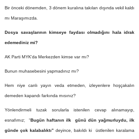
Bir önceki dönemden, 3 dönem kuralına takılan dışında vekil kaldı
mı Maraşımızda.
Dosya savaşlarının kimseye faydası olmadığını hala idrak
edemediniz mi?
AK Parti MYK’da Merkezden kimse var mı?
Bunun muhasebesini yapmadınız mı?
Hem niye canlı yayın veda etmeden, izleyenlere hoşçakalın
demeden kapandı farkında mısınız?
Yönlendirmeli tuzak sorularla istenilen cevap alınamayıp,
esnafımız; “
Bugün haftanın ilk günü dün yağmurluydu, ilk
günde çok kalabalıktı”
deyince, bakıldı ki üstlenilen karalama