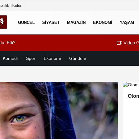
izlilik İlkeleri
GÜNCEL
SİYASET
MAGAZİN
EKONOMİ
YAŞAM
Video G
at Etti?
01:23
Başkan Toptaş: “Ç
Komedi
Spor
Ekonomi
Gündem
Otom