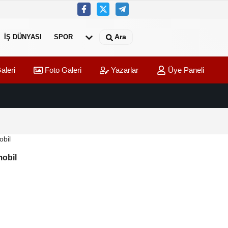
Ara
İŞ DÜNYASI
SPOR
aleri
Foto Galeri
Yazarlar
Üye Paneli
ocuklarımıza En Kaliteli Eğitimi Sunuyoruz”
01:10
Ulusla
obil