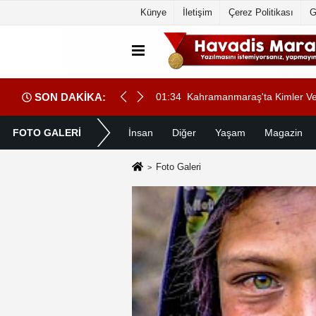
Künye
İletişim
Çerez Politikası
G
SON DAKİKA:
 Bize Emanetidir”
01:34
Kahramanmaraş'ta Kimler Vef
FOTO GALERİ
İnsan
Diğer
Yaşam
Magazin
Foto Galeri