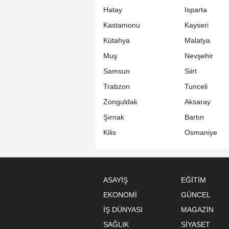
Hatay
Isparta
Kastamonu
Kayseri
Kütahya
Malatya
Muş
Nevşehir
Samsun
Siirt
Trabzon
Tunceli
Zonguldak
Aksaray
Şırnak
Bartın
Kilis
Osmaniye
ASAYİŞ
EĞİTİM
EKONOMİ
GÜNCEL
İŞ DÜNYASI
MAGAZİN
SAĞLIK
SİYASET