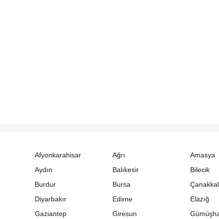
Afyonkarahisar
Ağrı
Amasya
Aydın
Balıkesir
Bilecik
Burdur
Bursa
Çanakka
Diyarbakır
Edirne
Elazığ
Gaziantep
Giresun
Gümüşh