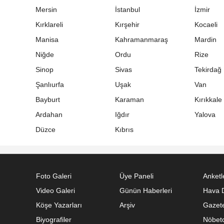
Mersin
İstanbul
İzmir
Kırklareli
Kırşehir
Kocaeli
Manisa
Kahramanmaraş
Mardin
Niğde
Ordu
Rize
Sinop
Sivas
Tekirdağ
Şanlıurfa
Uşak
Van
Bayburt
Karaman
Kırıkkale
Ardahan
Iğdır
Yalova
Düzce
Kıbrıs
Foto Galeri
Üye Paneli
Anketl
Video Galeri
Günün Haberleri
Hava 
Köşe Yazarları
Arşiv
Gazete
Biyografiler
Nöbetc