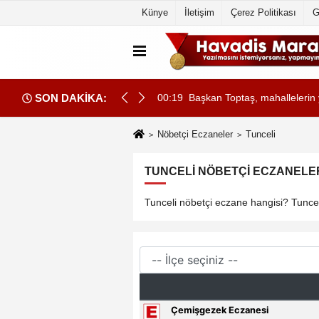
Künye
İletişim
Çerez Politikası
G
SON DAKİKA:
eyle Daha Akıcı Hale Gelecek..
00:19
Başkan Toptaş, mahallelerin ya
Nöbetçi Eczaneler
Tunceli
TUNCELI NÖBETÇI ECZANELER
Tunceli nöbetçi eczane hangisi? Tunceli