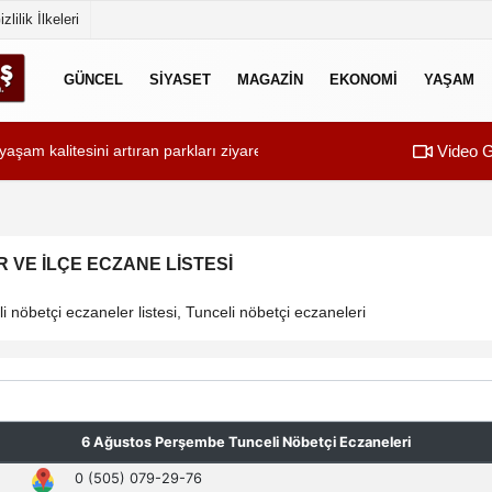
izlilik İlkeleri
GÜNCEL
SİYASET
MAGAZİN
EKONOMİ
YAŞAM
Video G
şam kalitesini artıran parkları ziyaret etti..
00:06
Dulkadiroğlu Beled
 VE İLÇE ECZANE LISTESI
 nöbetçi eczaneler listesi, Tunceli nöbetçi eczaneleri