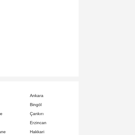
Ankara
Bingöl
le
Çankırı
Erzincan
ane
Hakkari