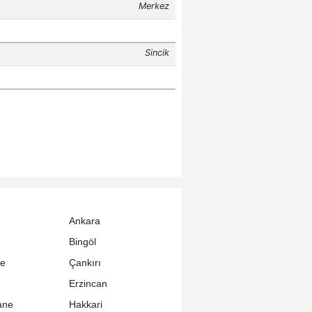
Ankara
Bingöl
le
Çankırı
Erzincan
ane
Hakkari