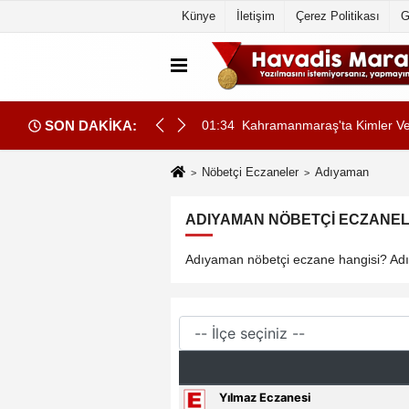
Künye
İletişim
Çerez Politikası
G
SON DAKİKA:
 Bize Emanetidir”
01:34
Kahramanmaraş'ta Kimler Vef
Nöbetçi Eczaneler
Adıyaman
ADIYAMAN NÖBETÇI ECZANELE
Adıyaman nöbetçi eczane hangisi? Adıy