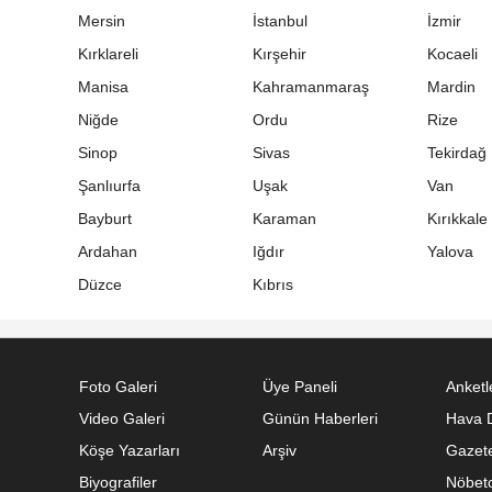
Mersin
İstanbul
İzmir
Kırklareli
Kırşehir
Kocaeli
Manisa
Kahramanmaraş
Mardin
Niğde
Ordu
Rize
Sinop
Sivas
Tekirdağ
Şanlıurfa
Uşak
Van
Bayburt
Karaman
Kırıkkale
Ardahan
Iğdır
Yalova
Düzce
Kıbrıs
Foto Galeri
Üye Paneli
Anketl
Video Galeri
Günün Haberleri
Hava 
Köşe Yazarları
Arşiv
Gazete
Biyografiler
Nöbetc