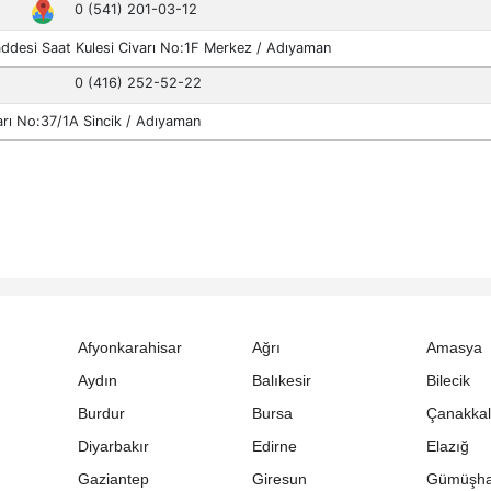
Afyonkarahisar
Ağrı
Amasya
Aydın
Balıkesir
Bilecik
Burdur
Bursa
Çanakka
Diyarbakır
Edirne
Elazığ
Gaziantep
Giresun
Gümüşh