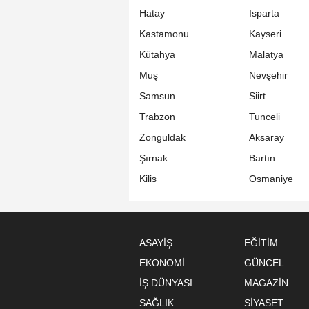
Hatay
Isparta
Kastamonu
Kayseri
Kütahya
Malatya
Muş
Nevşehir
Samsun
Siirt
Trabzon
Tunceli
Zonguldak
Aksaray
Şırnak
Bartın
Kilis
Osmaniye
ASAYİŞ
EĞİTİM
EKONOMİ
GÜNCEL
İŞ DÜNYASI
MAGAZİN
SAĞLIK
SİYASET