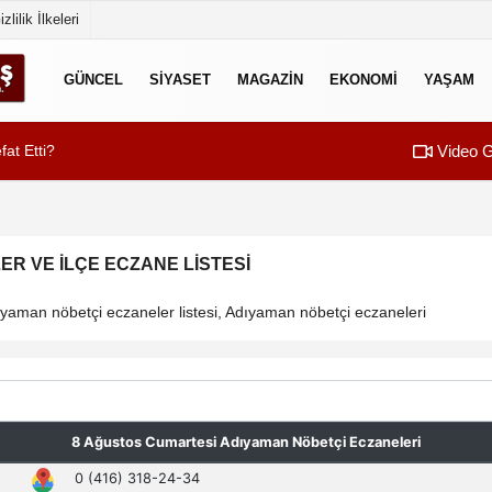
izlilik İlkeleri
GÜNCEL
SİYASET
MAGAZİN
EKONOMİ
YAŞAM
Video G
at Etti?
01:23
Başkan Toptaş: “Ç
R VE İLÇE ECZANE LISTESI
aman nöbetçi eczaneler listesi, Adıyaman nöbetçi eczaneleri