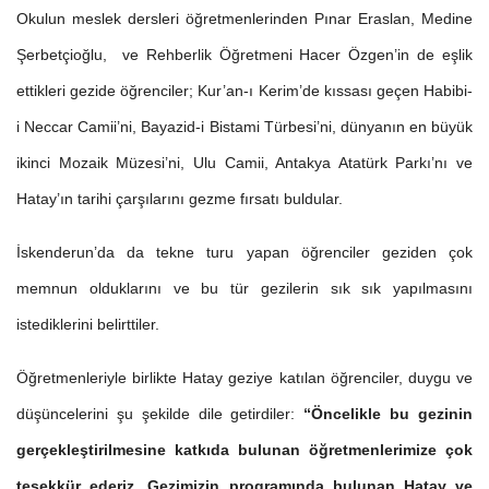
Okulun meslek dersleri öğretmenlerinden Pınar Eraslan, Medine
Şerbetçioğlu, ve Rehberlik Öğretmeni Hacer Özgen’in de eşlik
ettikleri gezide öğrenciler; Kur’an-ı Kerim’de kıssası geçen Habibi-
i Neccar Camii’ni, Bayazid-i Bistami Türbesi’ni, dünyanın en büyük
ikinci Mozaik Müzesi’ni, Ulu Camii, Antakya Atatürk Parkı’nı ve
Hatay’ın tarihi çarşılarını gezme fırsatı buldular.
İskenderun’da da tekne turu yapan öğrenciler geziden çok
memnun olduklarını ve bu tür gezilerin sık sık yapılmasını
istediklerini belirttiler.
Öğretmenleriyle birlikte Hatay geziye katılan öğrenciler, duygu ve
düşüncelerini şu şekilde dile getirdiler:
“Öncelikle bu gezinin
gerçekleştirilmesine katkıda bulunan öğretmenlerimize çok
teşekkür ederiz. Gezimizin programında bulunan Hatay ve