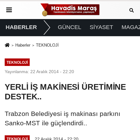
HABERLER
GÜNCEL
SİYASET
MAGAZ
Haberler
TEKNOLOJİ
TEKNOLOJİ
Yayınlanma: 22 Aralık 2014 - 22:20
YERLİ İŞ MAKİNESİ ÜRETİMİNE
DESTEK..
Trabzon Belediyesi iş makinası parkını
Sanko-MST ile güçlendirdi..
22 Aralık 2014 - 22:20
TEKNOLOJİ