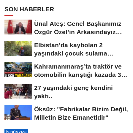
SON HABERLER
Ünal Ateş: Genel Başkanımız
Özgür Özel’in Arkasındayız
Mücadelemize...
Elbistan’da kaybolan 2
yaşındaki çocuk sulama
kanalında bulundu..
Kahramanmaraş’ta traktör ve
otomobilin karıştığı kazada 3
kişi...
27 yaşındaki genç kendini
yaktı..
Öksüz: "Fabrikalar Bizim Değil,
Milletin Bize Emanetidir"
İŞ DÜNYASI