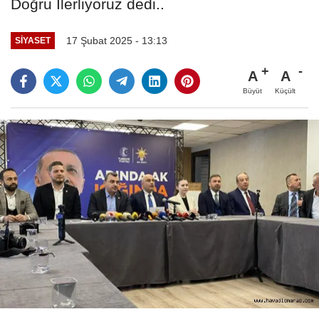
Doğru İlerliyoruz dedi..
17 Şubat 2025 - 13:13
SİYASET
A
A
Büyüt
Küçült