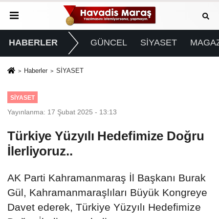
HABERLER
GÜNCEL
SİYASET
MAGAZ
Haberler
SİYASET
SİYASET
Yayınlanma: 17 Şubat 2025 - 13:13
Türkiye Yüzyılı Hedefimize Doğru
İlerliyoruz..
AK Parti Kahramanmaraş İl Başkanı Burak
Gül, Kahramanmaraşlıları Büyük Kongreye
Davet ederek, Türkiye Yüzyılı Hedefimize