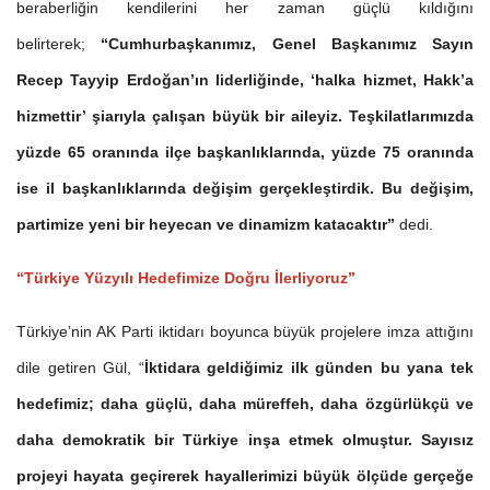
beraberliğin kendilerini her zaman güçlü kıldığını
belirterek;
“Cumhurbaşkanımız, Genel Başkanımız Sayın
Recep Tayyip Erdoğan’ın liderliğinde, ‘halka hizmet, Hakk’a
hizmettir’ şiarıyla çalışan büyük bir aileyiz. Teşkilatlarımızda
yüzde 65 oranında ilçe başkanlıklarında, yüzde 75 oranında
ise il başkanlıklarında değişim gerçekleştirdik. Bu değişim,
partimize yeni bir heyecan ve dinamizm katacaktır”
dedi.
“Türkiye Yüzyılı Hedefimize Doğru İlerliyoruz”
Türkiye’nin AK Parti iktidarı boyunca büyük projelere imza attığını
dile getiren Gül, “
İktidara geldiğimiz ilk günden bu yana tek
hedefimiz; daha güçlü, daha müreffeh, daha özgürlükçü ve
daha demokratik bir Türkiye inşa etmek olmuştur. Sayısız
projeyi hayata geçirerek hayallerimizi büyük ölçüde gerçeğe