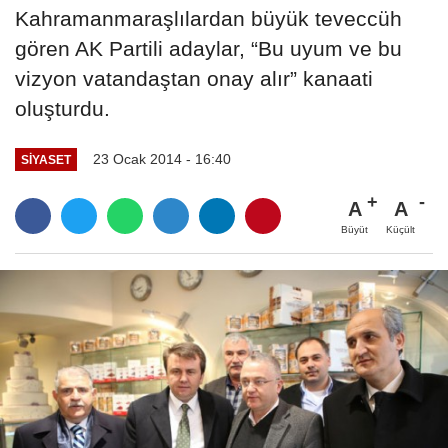
Kahramanmaraşlılardan büyük teveccüh
gören AK Partili adaylar, “Bu uyum ve bu
vizyon vatandaştan onay alır” kanaati
oluşturdu.
23 Ocak 2014 - 16:40
SİYASET
A
A
Büyüt
Küçült