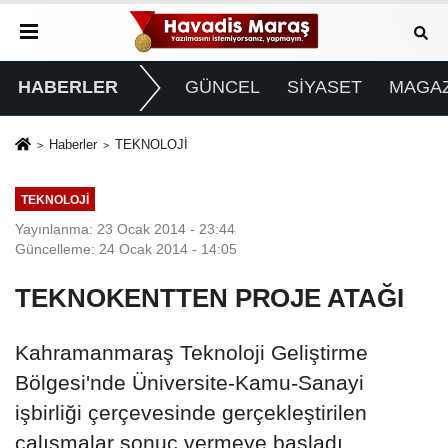
HABERLER
GÜNCEL
SİYASET
MAGAZ
Haberler
TEKNOLOJİ
TEKNOLOJİ
Yayınlanma: 23 Ocak 2014 - 23:44
Güncelleme: 24 Ocak 2014 - 14:05
TEKNOKENTTEN PROJE ATAĞI
Kahramanmaraş Teknoloji Geliştirme
Bölgesi'nde Üniversite-Kamu-Sanayi
işbirliği çerçevesinde gerçekleştirilen
çalışmalar sonuç vermeye başladı.