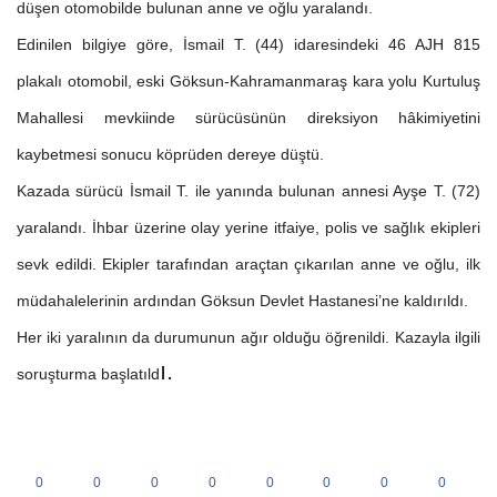
düşen otomobilde bulunan anne ve oğlu yaralandı.
Edinilen bilgiye göre, İsmail T. (44) idaresindeki 46 AJH 815
plakalı otomobil, eski Göksun-Kahramanmaraş kara yolu Kurtuluş
Mahallesi mevkiinde sürücüsünün direksiyon hâkimiyetini
kaybetmesi sonucu köprüden dereye düştü.
Kazada sürücü İsmail T. ile yanında bulunan annesi Ayşe T. (72)
yaralandı. İhbar üzerine olay yerine itfaiye, polis ve sağlık ekipleri
sevk edildi. Ekipler tarafından araçtan çıkarılan anne ve oğlu, ilk
müdahalelerinin ardından Göksun Devlet Hastanesi’ne kaldırıldı.
Her iki yaralının da durumunun ağır olduğu öğrenildi. Kazayla ilgili
ı.
soruşturma başlatıld