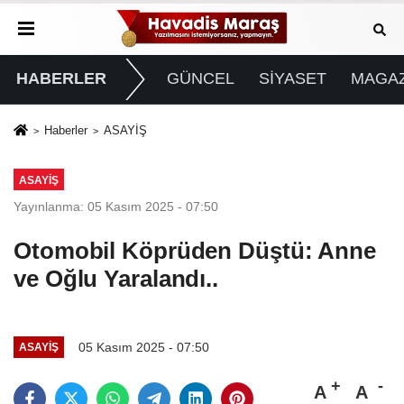
HABERLER
GÜNCEL
SİYASET
MAGAZ
Haberler
ASAYİŞ
ASAYİŞ
Yayınlanma: 05 Kasım 2025 - 07:50
Otomobil Köprüden Düştü: Anne
ve Oğlu Yaralandı..
05 Kasım 2025 - 07:50
ASAYİŞ
A
A