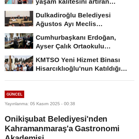
yaşam kalitesini artıran
parkları ziyaret...
Dulkadiroğlu Belediyesi
Ağustos Ayı Meclis
Toplantısını Yaptı..
Cumhurbaşkanı Erdoğan,
Ayser Çalık Ortaokulu
Şehitlerinin Aileleriyle...
KMTSO Yeni Hizmet Binası
Hisarcıklıoğlu'nun Katıldığı
Törenle...
GÜNCEL
Yayınlanma: 05 Kasım 2025 - 00:38
Onikişubat Belediyesi'nden
Kahramanmaraş'a Gastronomi
Akademisi ..