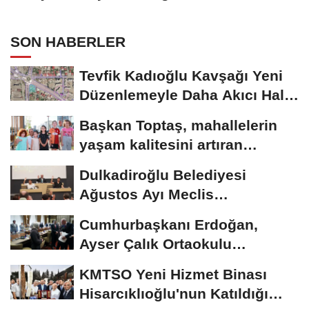
Bulundu..
SON HABERLER
Tevfik Kadıoğlu Kavşağı Yeni
Düzenlemeyle Daha Akıcı Hale
Gelecek..
Başkan Toptaş, mahallelerin
yaşam kalitesini artıran
parkları ziyaret...
Dulkadiroğlu Belediyesi
Ağustos Ayı Meclis
Toplantısını Yaptı..
Cumhurbaşkanı Erdoğan,
Ayser Çalık Ortaokulu
Şehitlerinin Aileleriyle...
KMTSO Yeni Hizmet Binası
Hisarcıklıoğlu'nun Katıldığı