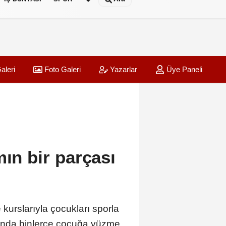
aleri
Foto Galeri
Yazarlar
Üye Paneli
mın bir parçası
 kurslarıyla çocukları sporla
rında binlerce çocuğa yüzme