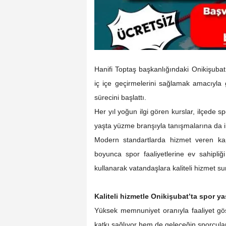
Hanifi Toptaş başkanlığındaki Onikişubat B
iç içe geçirmelerini sağlamak amacıyla g
sürecini başlattı.
Her yıl yoğun ilgi gören kurslar, ilçede 
yaşta yüzme branşıyla tanışmalarına da i
Modern standartlarda hizmet veren kap
boyunca spor faaliyetlerine ev sahipliği
kullanarak vatandaşlara kaliteli hizmet s
Kaliteli hizmetle Onikişubat’ta spor y
Yüksek memnuniyet oranıyla faaliyet gös
katkı sağlıyor hem de geleceğin sporcular