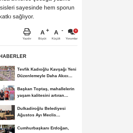
esisleri sayesinde hem sporun
atkı sağlıyor.
A
A
Büyüt
Küçült
Yazdır
Yorumlar
 HABERLER
Tevfik Kadıoğlu Kavşağı Yeni
Düzenlemeyle Daha Akıcı
Hale Gelecek..
Başkan Toptaş, mahallelerin
yaşam kalitesini artıran
parkları ziyaret...
Dulkadiroğlu Belediyesi
Ağustos Ayı Meclis
Toplantısını Yaptı..
Cumhurbaşkanı Erdoğan,