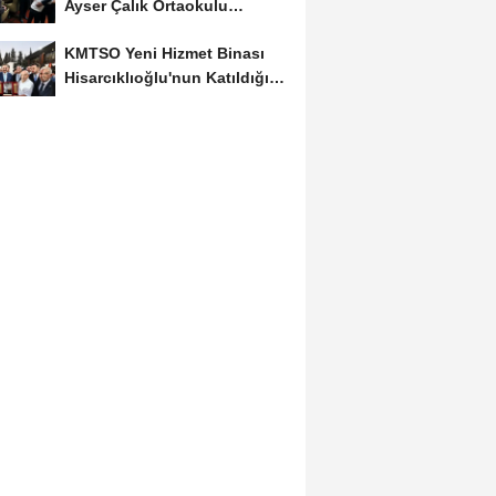
Ayser Çalık Ortaokulu
Şehitlerinin Aileleriyle...
KMTSO Yeni Hizmet Binası
Hisarcıklıoğlu'nun Katıldığı
Törenle...