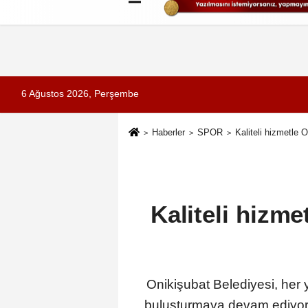
Künye
İletişim
Çerez Politikası
G
6 Ağustos 2026, Perşembe
Haberler
SPOR
Kaliteli hizmetle 
Kaliteli hizme
Onikişubat Belediyesi, her y
buluşturmaya devam ediyor.