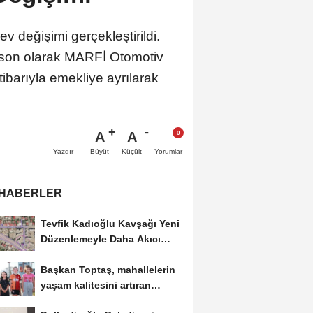
 değişimi gerçekleştirildi.
ve son olarak MARFİ Otomotiv
barıyla emekliye ayrılarak
A
A
Büyüt
Küçült
Yazdır
Yorumlar
 HABERLER
Tevfik Kadıoğlu Kavşağı Yeni
Düzenlemeyle Daha Akıcı
Hale Gelecek..
Başkan Toptaş, mahallelerin
yaşam kalitesini artıran
parkları ziyaret...