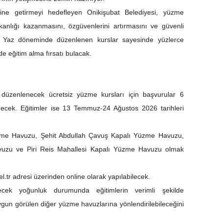
ine getirmeyi hedefleyen Onikişubat Belediyesi, yüzme
lışkanlığı kazanmasını, özgüvenlerini artırmasını ve güvenli
r. Yaz döneminde düzenlenen kurslar sayesinde yüzlerce
e eğitim alma fırsatı bulacak.
 düzenlenecek ücretsiz yüzme kursları için başvurular 6
cek. Eğitimler ise 13 Temmuz-24 Ağustos 2026 tarihleri
üzme Havuzu, Şehit Abdullah Çavuş Kapalı Yüzme Havuzu,
uzu ve Piri Reis Mahallesi Kapalı Yüzme Havuzu olmak
.
l.tr adresi üzerinden online olarak yapılabilecek.
ilecek yoğunluk durumunda eğitimlerin verimli şekilde
ygun görülen diğer yüzme havuzlarına yönlendirilebileceğini