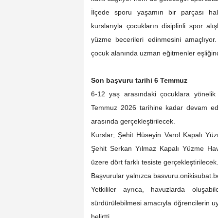
İlçede sporu yaşamın bir parçası hal
kurslarıyla çocukların disiplinli spor a
yüzme becerileri edinmesini amaçlıyo
çocuk alanında uzman eğitmenler eşliğind
Son başvuru tarihi 6 Temmuz
6-12 yaş arasındaki çocuklara yönelik
Temmuz 2026 tarihine kadar devam ede
arasında gerçekleştirilecek.
Kurslar; Şehit Hüseyin Varol Kapalı Y
Şehit Serkan Yılmaz Kapalı Yüzme Hav
üzere dört farklı tesiste gerçekleştirilecek
Başvurular yalnızca basvuru.onikisubat.be
Yetkililer ayrıca, havuzlarda oluşab
sürdürülebilmesi amacıyla öğrencilerin u
belirtti.