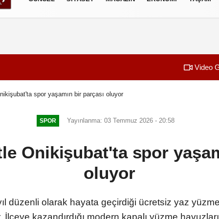
izlilik İlkeleri
Video G
Onikişubat'ta spor yaşamın bir parçası oluyor
Yayınlanma: 03 Temmuz 2026 - 20:58
SPOR
tle Onikişubat'ta spor yaşa
oluyor
ıl düzenli olarak hayata geçirdiği ücretsiz yaz yüzme
 İlçeye kazandırdığı modern kapalı yüzme havuzla