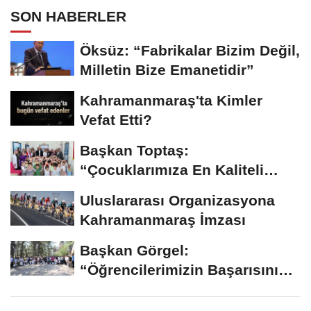
SON HABERLER
Öksüz: “Fabrikalar Bizim Değil,
Milletin Bize Emanetidir”
Kahramanmaraş'ta Kimler
Vefat Etti?
Başkan Toptaş:
“Çocuklarımıza En Kaliteli
Eğitimi Sunuyoruz”...
Uluslararası Organizasyona
Kahramanmaraş İmzası
Başkan Görgel:
“Öğrencilerimizin Başarısını
Şehrin Her Noktasına...