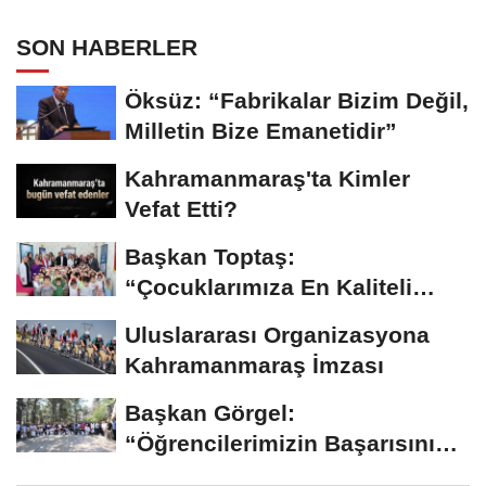
Bulundu..
SON HABERLER
Öksüz: “Fabrikalar Bizim Değil,
Milletin Bize Emanetidir”
Kahramanmaraş'ta Kimler
Vefat Etti?
Başkan Toptaş:
“Çocuklarımıza En Kaliteli
Eğitimi Sunuyoruz”...
Uluslararası Organizasyona
Kahramanmaraş İmzası
Başkan Görgel:
“Öğrencilerimizin Başarısını
Şehrin Her Noktasına...