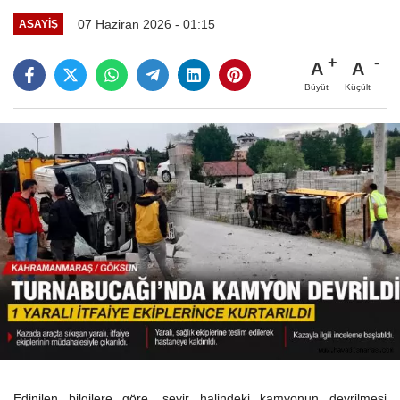
07 Haziran 2026 - 01:15
ASAYİŞ
A
A
Büyüt
Küçült
Edinilen bilgilere göre, seyir halindeki kamyonun devrilmesi