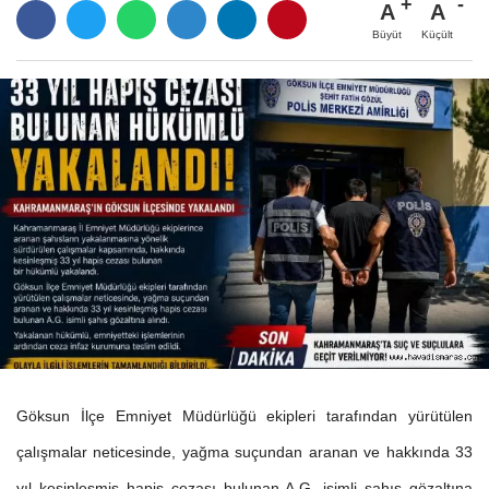
A
A
Büyüt
Küçült
Göksun İlçe Emniyet Müdürlüğü ekipleri tarafından yürütülen
çalışmalar neticesinde, yağma suçundan aranan ve hakkında 33
yıl kesinleşmiş hapis cezası bulunan A.G. isimli şahıs gözaltına