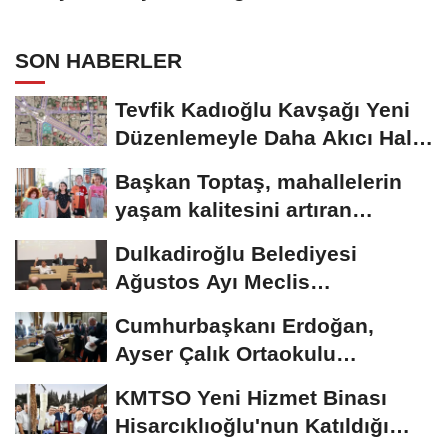
Bulundu..
SON HABERLER
Tevfik Kadıoğlu Kavşağı Yeni
Düzenlemeyle Daha Akıcı Hale
Gelecek..
Başkan Toptaş, mahallelerin
yaşam kalitesini artıran
parkları ziyaret...
Dulkadiroğlu Belediyesi
Ağustos Ayı Meclis
Toplantısını Yaptı..
Cumhurbaşkanı Erdoğan,
Ayser Çalık Ortaokulu
Şehitlerinin Aileleriyle...
KMTSO Yeni Hizmet Binası
Hisarcıklıoğlu'nun Katıldığı