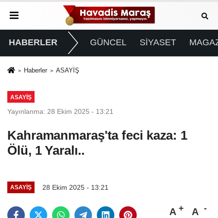
HABERLER
GÜNCEL
SİYASET
MAGAZ
Haberler
ASAYİŞ
ASAYİŞ
Yayınlanma: 28 Ekim 2025 - 13:21
Kahramanmaraş'ta feci kaza: 1
Ölü, 1 Yaralı..
28 Ekim 2025 - 13:21
ASAYİŞ
A
A