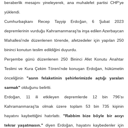
beraberlik mesajını yineleyerek, ana muhalefet partisi CHP’ye
yüklendi.
Cumhurbaşkanı Recep Tayyip Erdoğan, 6 Şubat 2023
depremlerinin vurduğu Kahramanmaraş'ta inşa edilen Azerbaycan
Mahallesi'nde düzenlenen törende, afetzedeler için yapılan 250
bininci konutun teslim edildiğini duyurdu.
Perşembe günü düzenlenen 250 Bininci Afet Konutu Anahtar
Teslimi ve Kura Çekim Töreni'nde konuşan Erdoğan, hükümetin
önceliğinin
"asrın felaketinin şehirlerimizde açtığı yaraları
sarmak"
olduğunu belirtti.
Erdoğan, 11 ili etkileyen depremlerde 12 bin 796'sı
Kahramanmaraş'ta olmak üzere toplam 53 bin 735 kişinin
hayatını kaybettiğini hatırlattı.
"Rabbim bize böyle bir acıyı
tekrar yaşatmasın."
diyen Erdoğan, hayatını kaybedenler için