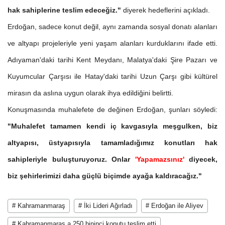
hak sahiplerine teslim edeceğiz."
diyerek hedeflerini açıkladı.
Erdoğan, sadece konut değil, aynı zamanda sosyal donatı alanları
ve altyapı projeleriyle yeni yaşam alanları kurduklarını ifade etti.
Adıyaman'daki tarihi Kent Meydanı, Malatya'daki Şire Pazarı ve
Kuyumcular Çarşısı ile Hatay'daki tarihi Uzun Çarşı gibi kültürel
mirasın da aslına uygun olarak ihya edildiğini belirtti.
Konuşmasında muhalefete de değinen Erdoğan, şunları söyledi:
"Muhalefet tamamen kendi iç kavgasıyla meşgulken, biz
altyapısı, üstyapısıyla tamamladığımız konutları hak
sahipleriyle buluşturuyoruz. Onlar
'Yapamazsınız'
diyecek,
biz şehirlerimizi daha güçlü biçimde ayağa kaldıracağız."
# Kahramanmaraş
# İki Lideri Ağırladı
# Erdoğan ile Aliyev
# Kahramanmaraş a 250 bininci konutu teslim etti