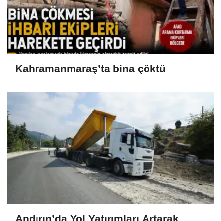
Kahramanmaraş’ta bina çöktü
Andırın’da Yol Yatırımları Artarak