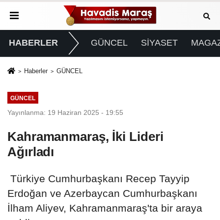
HABERLER
GÜNCEL
SİYASET
MAGAZ
Haberler
GÜNCEL
GÜNCEL
Yayınlanma: 19 Haziran 2025 - 19:55
Kahramanmaraş, İki Lideri
Ağırladı
Türkiye Cumhurbaşkanı Recep Tayyip
Erdoğan ve Azerbaycan Cumhurbaşkanı
İlham Aliyev, Kahramanmaraş'ta bir araya