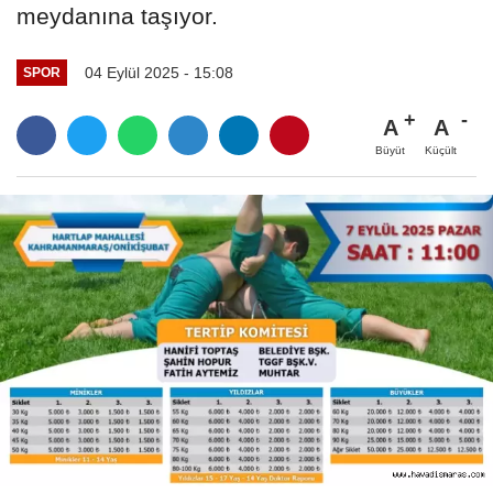
meydanına taşıyor.
04 Eylül 2025 - 15:08
SPOR
A
A
Büyüt
Küçült