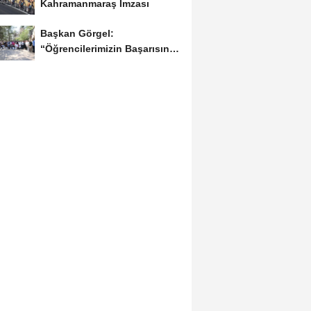
Kahramanmaraş İmzası
Başkan Görgel:
“Öğrencilerimizin Başarısını
Şehrin Her Noktasına...