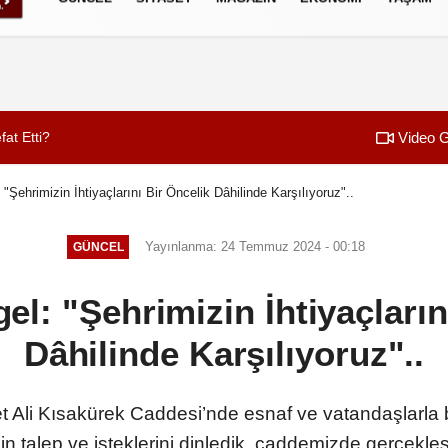
izlilik İlkeleri
Video G
at Etti?
01:23
Başkan Toptaş: “Ç
"Şehrimizin İhtiyaçlarını Bir Öncelik Dâhilinde Karşılıyoruz"..
Yayınlanma: 24 Temmuz 2024 - 00:18
GÜNCEL
l: "Şehrimizin İhtiyaçların
Dâhilinde Karşılıyoruz"..
t Ali Kısakürek Caddesi’nde esnaf ve vatandaşlarla 
n talep ve isteklerini dinledik, caddemizde gerçekleş