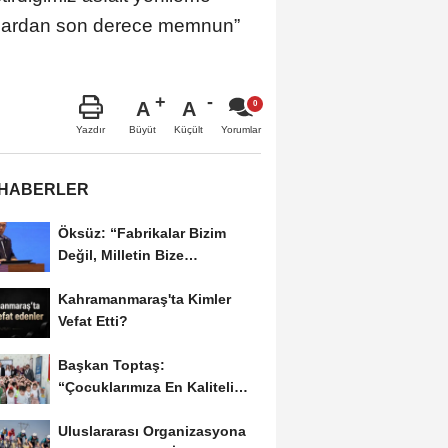
malardan son derece memnun”
A
A
Büyüt
Küçült
Yazdır
Yorumlar
 HABERLER
Öksüz: “Fabrikalar Bizim
Değil, Milletin Bize
Emanetidir”
Kahramanmaraş'ta Kimler
Vefat Etti?
Başkan Toptaş:
“Çocuklarımıza En Kaliteli
Eğitimi Sunuyoruz”...
Uluslararası Organizasyona