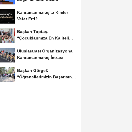
Emanetidir”
Kahramanmaraş'ta Kimler
Vefat Etti?
Başkan Toptaş:
“Çocuklarımıza En Kaliteli
Eğitimi Sunuyoruz”...
Uluslararası Organizasyona
Kahramanmaraş İmzası
Başkan Görgel:
“Öğrencilerimizin Başarısını
Şehrin Her Noktasına...