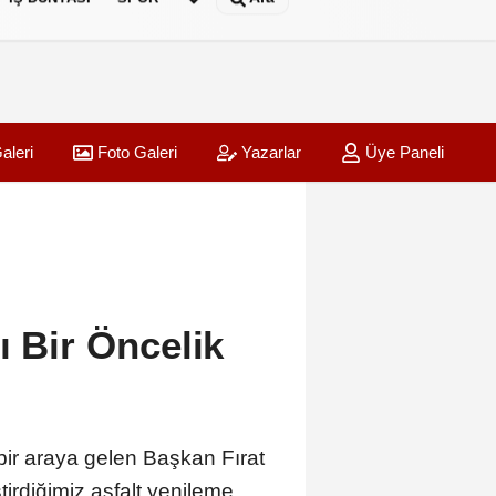
aleri
Foto Galeri
Yazarlar
Üye Paneli
ocuklarımıza En Kaliteli Eğitimi Sunuyoruz”
01:10
Ulusla
ı Bir Öncelik
bir araya gelen Başkan Fırat
tirdiğimiz asfalt yenileme