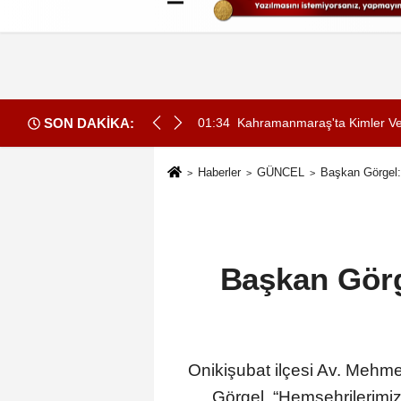
Künye
İletişim
Çerez Politikası
G
SON DAKİKA:
 Bize Emanetidir”
01:34
Kahramanmaraş'ta Kimler Vef
Haberler
GÜNCEL
Başkan Görgel: 
Başkan Görge
Onikişubat ilçesi Av. Mehme
Görgel, “Hemşehrilerimizi