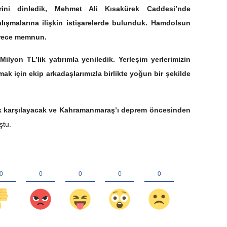
erini dinledik, Mehmet Ali Kısakürek Caddesi’nde
alışmalarına ilişkin istişarelerde bulunduk. Hamdolsun
erece memnun.
ilyon TL’lik yatırımla yeniledik. Yerleşim yerlerimizin
amak için ekip arkadaşlarımızla birlikte yoğun bir şekilde
 tek karşılayacak ve Kahramanmaraş’ı deprem öncesinden
ştu.