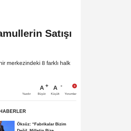
mullerin Satışı
ir merkezindeki 8 farklı halk
A
A
Büyüt
Küçült
Yazdır
Yorumlar
 HABERLER
Öksüz: “Fabrikalar Bizim
Değil, Milletin Bize