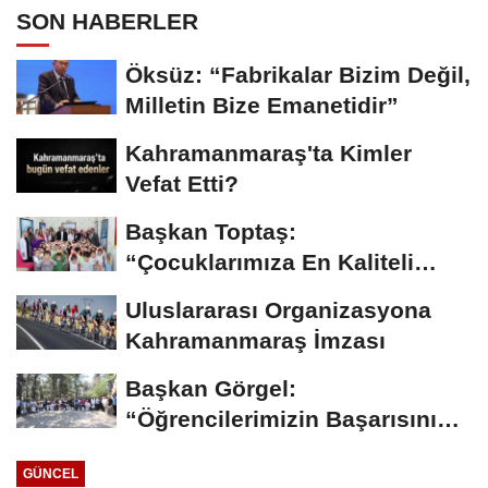
SON HABERLER
Öksüz: “Fabrikalar Bizim Değil,
Milletin Bize Emanetidir”
Kahramanmaraş'ta Kimler
Vefat Etti?
Başkan Toptaş:
“Çocuklarımıza En Kaliteli
Eğitimi Sunuyoruz”...
Uluslararası Organizasyona
Kahramanmaraş İmzası
Başkan Görgel:
“Öğrencilerimizin Başarısını
Şehrin Her Noktasına...
GÜNCEL