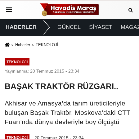
HABERLER
GÜNCEL
SİYASET
MAGAZ
Haberler
TEKNOLOJİ
TEKNOLOJİ
Yayınlanma: 20 Temmuz 2015 - 23:34
BAŞAK TRAKTÖR RÜZGARI..
Akhisar ve Amasya’da tarım üreticileriyle
buluşan Başak Traktör, Moskova’daki CTT
Fuarı’nda dünya devleriyle boy ölçüştü
20 Temmuz 2015 - 23:34
TEKNOLOJİ