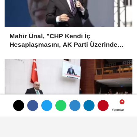
Mahir Ünal, "CHP Kendi İç
Hesaplaşmasını, AK Parti Üzerinden
Okumaya Çalışıyor"..
Yorumlar
Yorumlar