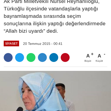
Ak Parti Milletvekili Nursel Reyhanlıoğlu,
Türkoğlu ilçesinde vatandaşlarla yaptığı
bayramlaşmada sırasında seçim
sonuçlarına ilişkin yaptığı değerlendirmede
“Allah bizi uyardı” dedi.
20 Temmuz 2015 - 00:41
SİYASET
A
A
Büyüt
Küçült