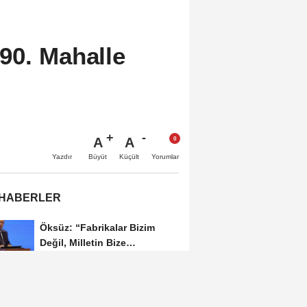
90. Mahalle
A
A
Büyüt
Küçült
Yazdır
Yorumlar
 HABERLER
Öksüz: “Fabrikalar Bizim
Değil, Milletin Bize
Emanetidir”
Kahramanmaraş'ta Kimler
Vefat Etti?