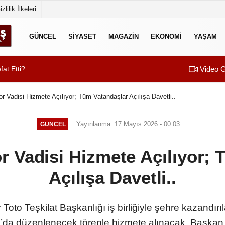
izlilik İlkeleri
GÜNCEL
SİYASET
MAGAZİN
EKONOMİ
YAŞAM
Video G
at Etti?
01:23
Başkan Toptaş: “Ç
 Vadisi Hizmete Açılıyor; Tüm Vatandaşlar Açılışa Davetli..
Yayınlanma: 17 Mayıs 2026 - 00:03
GÜNCEL
 Vadisi Hizmete Açılıyor; 
Açılışa Davetli..
Toto Teşkilat Başkanlığı iş birliğiyle şehre kazandı
’da düzenlenecek törenle hizmete alınacak. Başkan 