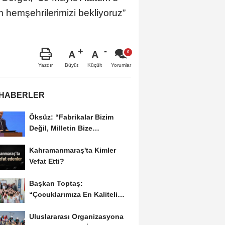
 hemşehrilerimizi bekliyoruz”
A
A
Büyüt
Küçült
Yazdır
Yorumlar
 HABERLER
Öksüz: “Fabrikalar Bizim
Değil, Milletin Bize
Emanetidir”
Kahramanmaraş'ta Kimler
Vefat Etti?
Başkan Toptaş:
“Çocuklarımıza En Kaliteli
Eğitimi Sunuyoruz”...
Uluslararası Organizasyona