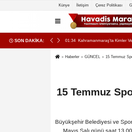
Künye
İletişim
Çerez Politikası
G
SON DAKİKA:
 Bize Emanetidir”
01:34
Kahramanmaraş'ta Kimler Vef
Haberler
GÜNCEL
15 Temmuz Spor
15 Temmuz Spor
Büyükşehir Belediyesi ve Spor 
Mayıs Salı günü saat 13.00