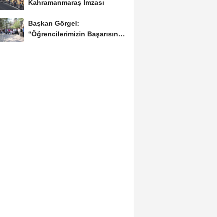
Kahramanmaraş İmzası
Başkan Görgel:
“Öğrencilerimizin Başarısını
Şehrin Her Noktasına...