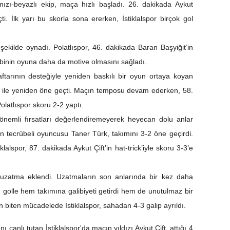
mızı-beyazlı ekip, maça hızlı başladı. 26. dakikada Aykut
çti. İlk yarı bu skorla sona ererken, İstiklalspor birçok gol
r şekilde oynadı. Polatlıspor, 46. dakikada Baran Başyiğit’in
ekibinin oyuna daha da motive olmasını sağladı.
ftarının desteğiyle yeniden baskılı bir oyun ortaya koyan
 ile yeniden öne geçti. Maçın temposu devam ederken, 58.
Polatlıspor skoru 2-2 yaptı.
 önemli fırsatları değerlendiremeyerek heyecan dolu anlar
un tecrübeli oyuncusu Taner Türk, takımını 3-2 öne geçirdi.
spor, 87. dakikada Aykut Çift’in hat-trick’iyle skoru 3-3’e
uzatma eklendi. Uzatmaların son anlarında bir kez daha
ü golle hem takımına galibiyeti getirdi hem de unutulmaz bir
biten mücadelede İstiklalspor, sahadan 4-3 galip ayrıldı.
nı canlı tutan İstiklalspor'da maçın yıldızı Aykut Çift, attığı 4