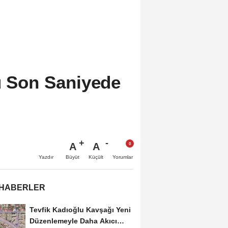
u Son Saniyede
A
A
Büyüt
Küçült
Yazdır
Yorumlar
 HABERLER
Tevfik Kadıoğlu Kavşağı Yeni
Düzenlemeyle Daha Akıcı