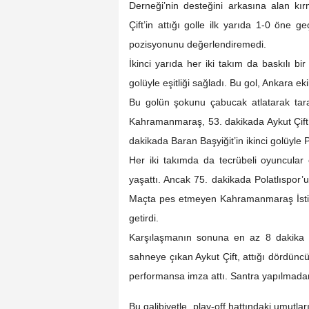
Derneği’nin desteğini arkasına alan kır
Çift’in attığı golle ilk yarıda 1-0 öne ge
pozisyonunu değerlendiremedi.
İkinci yarıda her iki takım da baskılı bi
golüyle eşitliği sağladı. Bu gol, Ankara 
Bu golün şokunu çabucak atlatarak tara
Kahramanmaraş, 53. dakikada Aykut Çift
dakikada Baran Başyiğit’in ikinci golüyle 
Her iki takımda da tecrübeli oyuncular
yaşattı. Ancak 75. dakikada Polatlıspor’
Maçta pes etmeyen Kahramanmaraş İstiklal
getirdi.
Karşılaşmanın sonuna en az 8 dakika 
sahneye çıkan Aykut Çift, attığı dördünc
performansa imza attı. Santra yapılmadan 
Bu galibiyetle, play-off hattındaki umutları