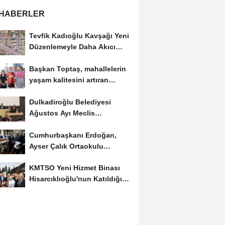
 HABERLER
Tevfik Kadıoğlu Kavşağı Yeni
Düzenlemeyle Daha Akıcı
Hale Gelecek..
Başkan Toptaş, mahallelerin
yaşam kalitesini artıran
parkları ziyaret...
Dulkadiroğlu Belediyesi
Ağustos Ayı Meclis
Toplantısını Yaptı..
Cumhurbaşkanı Erdoğan,
Ayser Çalık Ortaokulu
Şehitlerinin Aileleriyle...
KMTSO Yeni Hizmet Binası
Hisarcıklıoğlu'nun Katıldığı
Törenle...