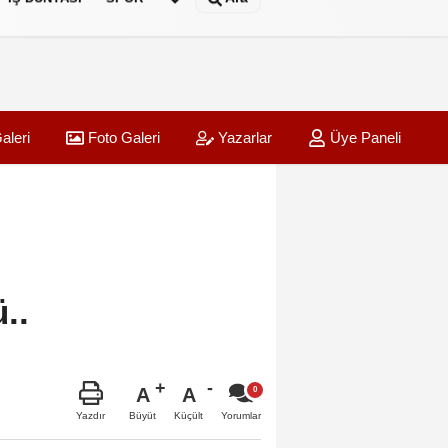
aleri
Foto Galeri
Yazarlar
Üye Paneli
..
A
A
Büyüt
Küçült
Yazdır
Yorumlar