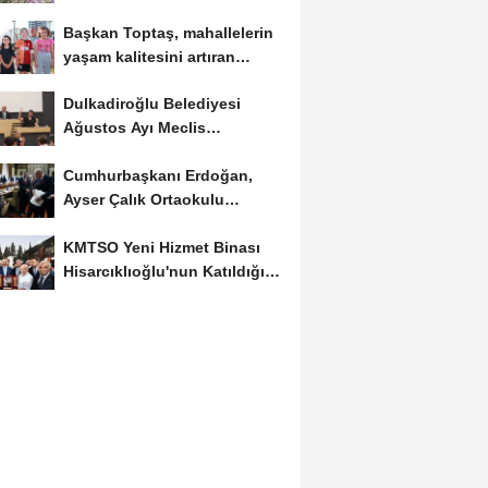
Hale Gelecek..
Başkan Toptaş, mahallelerin
yaşam kalitesini artıran
parkları ziyaret...
Dulkadiroğlu Belediyesi
Ağustos Ayı Meclis
Toplantısını Yaptı..
Cumhurbaşkanı Erdoğan,
Ayser Çalık Ortaokulu
Şehitlerinin Aileleriyle...
KMTSO Yeni Hizmet Binası
Hisarcıklıoğlu'nun Katıldığı
Törenle...