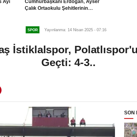
s Ayı
Cumhurbaşkanı Erdoğan, Ayser
Çalık Ortaokulu Şehitlerinin
Aileleriyle Bir Araya Geldi..
Yayınlanma: 14 Nisan 2025 - 07:16
SPOR
 İstiklalspor, Polatlıspor'
Geçti: 4-3..
SON