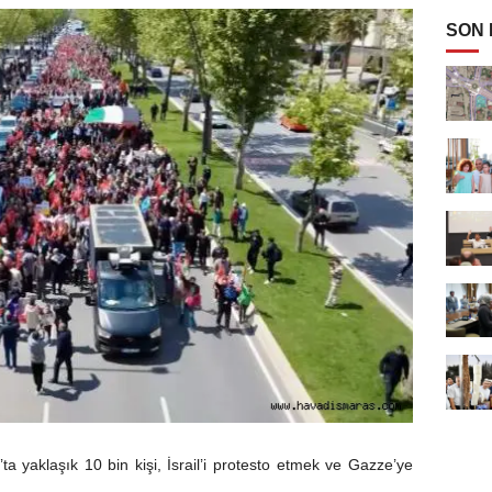
SON
aklaşık 10 bin kişi, İsrail’i protesto etmek ve Gazze’ye