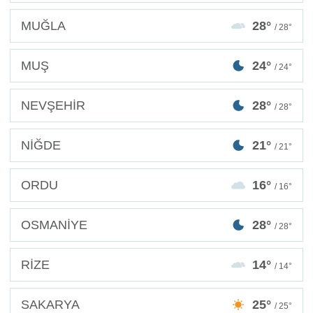
MUĞLA
28°
/ 28°
MUŞ
24°
/ 24°
NEVŞEHİR
28°
/ 28°
NİĞDE
21°
/ 21°
ORDU
16°
/ 16°
OSMANİYE
28°
/ 28°
RİZE
14°
/ 14°
SAKARYA
25°
/ 25°