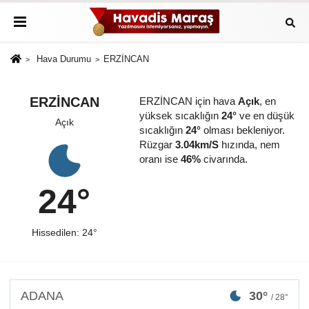
Hava Durumu
ERZİNCAN
ERZİNCAN
ERZİNCAN için hava
Açık
, en
yüksek sıcaklığın
24°
ve en düşük
Açık
sıcaklığın
24°
olması bekleniyor.
Rüzgar
3.04km/S
hızında, nem
oranı ise
46%
civarında.
24°
Hissedilen: 24°
ADANA
30°
/ 28°