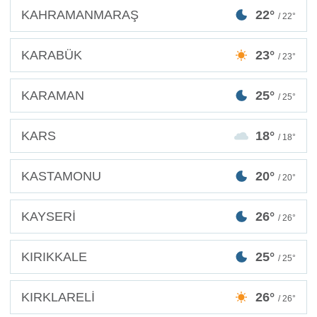
KAHRAMANMARAŞ
22°
/ 22°
KARABÜK
23°
/ 23°
KARAMAN
25°
/ 25°
KARS
18°
/ 18°
KASTAMONU
20°
/ 20°
KAYSERİ
26°
/ 26°
KIRIKKALE
25°
/ 25°
KIRKLARELİ
26°
/ 26°