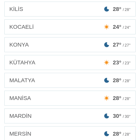
KİLİS
28°
/ 28°
KOCAELİ
24°
/ 24°
KONYA
27°
/ 27°
KÜTAHYA
23°
/ 23°
MALATYA
28°
/ 28°
MANİSA
28°
/ 28°
MARDİN
30°
/ 30°
MERSİN
28°
/ 28°