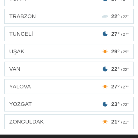
TRABZON
22°
/ 22°
TUNCELİ
27°
/ 27°
UŞAK
29°
/ 29°
VAN
22°
/ 22°
YALOVA
27°
/ 27°
YOZGAT
23°
/ 23°
ZONGULDAK
21°
/ 21°