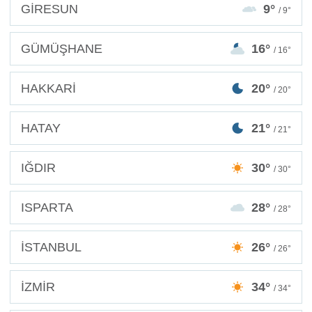
GİRESUN
9°
/ 9°
GÜMÜŞHANE
16°
/ 16°
HAKKARİ
20°
/ 20°
HATAY
21°
/ 21°
IĞDIR
30°
/ 30°
ISPARTA
28°
/ 28°
İSTANBUL
26°
/ 26°
İZMİR
34°
/ 34°