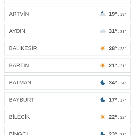
ARTVİN
19°
/ 19°
AYDIN
31°
/ 31°
BALIKESİR
28°
/ 28°
BARTIN
21°
/ 21°
BATMAN
34°
/ 34°
BAYBURT
17°
/ 17°
BİLECİK
22°
/ 22°
BİNGÖL
23°
/ 23°