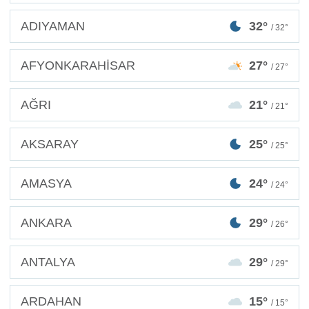
ADIYAMAN
32°
/ 32°
AFYONKARAHİSAR
27°
/ 27°
AĞRI
21°
/ 21°
AKSARAY
25°
/ 25°
AMASYA
24°
/ 24°
ANKARA
29°
/ 26°
ANTALYA
29°
/ 29°
ARDAHAN
15°
/ 15°