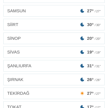
SAMSUN
27°
/ 27°
SİİRT
30°
/ 30°
SİNOP
20°
/ 20°
SİVAS
19°
/ 19°
ŞANLIURFA
31°
/ 31°
ŞIRNAK
26°
/ 26°
TEKİRDAĞ
27°
/ 27°
TOKAT
17°
/ 17°