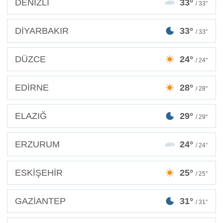
DENİZLİ
33°
/ 33°
DİYARBAKIR
33°
/ 33°
DÜZCE
24°
/ 24°
EDİRNE
28°
/ 28°
ELAZIĞ
29°
/ 29°
ERZURUM
24°
/ 24°
ESKİŞEHİR
25°
/ 25°
GAZİANTEP
31°
/ 31°